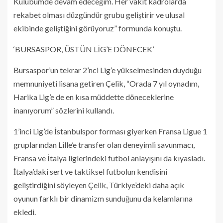
Kulübümde devam edeceğim. Her vakit kadrolarda
rekabet olması düzgündür grubu geliştirir ve ulusal
ekibinde geliştiğini görüyoruz” formunda konuştu.
‘BURSASPOR, ÜSTÜN LİG’E DÖNECEK’
Bursaspor’un tekrar 2’nci Lig’e yükselmesinden duyduğu
memnuniyeti lisana getiren Çelik, “Orada 7 yıl oynadım,
Harika Lig’e de en kısa müddette döneceklerine
inanıyorum” sözlerini kullandı.
1’inci Lig’de İstanbulspor forması giyerken Fransa Ligue 1
gruplarından Lille’e transfer olan deneyimli savunmacı,
Fransa ve İtalya liglerindeki futbol anlayışını da kıyasladı.
İtalya’daki sert ve taktiksel futbolun kendisini
geliştirdiğini söyleyen Çelik, Türkiye’deki daha açık
oyunun farklı bir dinamizm sunduğunu da kelamlarına
ekledi.