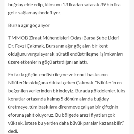
buğday elde edip, kilosunu 13 liradan satarak 39 bin lira
gelir sağlamayı hedefliyor.
Bursa ağır göç alıyor
TMMOB Ziraat Mühendisleri Odası Bursa Şube Lideri
Dr. Fevzi Çakmak, Bursa’nın ağır göç alan bir kent
olduğunu vurgulayarak, süratli endüstrileşme, iş imkanları
üzere etkenlerin göçü artırdığını anlattı.
En fazla göçün, endüstrileşme ve konut baskısının
Nilüfer’de olduğuna dikkat çeken Çakmak, “Nilüfer’in en
beğenilen yerlerinden birindeyiz. Burada gökdelenler, lüks
konutlar ortasında kalmış 5 dönüm alanda buğday
üretmeye, tüm baskılara direnmeye çalışan bir çiftçinin
eforuna şahit oluyoruz. Bu bölgede arazi fiyatları çok
yüksek. İstese bu yerden daha büyük paralar kazanabilir.”
dedi.