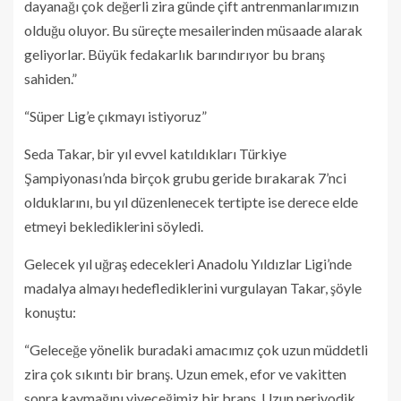
dayanağı çok değerli zira günde çift antrenmanlarımızın
olduğu oluyor. Bu süreçte mesailerinden müsaade alarak
geliyorlar. Büyük fedakarlık barındırıyor bu branş
sahiden.”
“Süper Lig’e çıkmayı istiyoruz”
Seda Takar, bir yıl evvel katıldıkları Türkiye
Şampiyonası’nda birçok grubu geride bırakarak 7’nci
olduklarını, bu yıl düzenlenecek tertipte ise derece elde
etmeyi beklediklerini söyledi.
Gelecek yıl uğraş edecekleri Anadolu Yıldızlar Ligi’nde
madalya almayı hedeflediklerini vurgulayan Takar, şöyle
konuştu:
“Geleceğe yönelik buradaki amacımız çok uzun müddetli
zira çok sıkıntı bir branş. Uzun emek, efor ve vakitten
sonra kaymağını yiyeceğimiz bir branş. Uzun periyodik