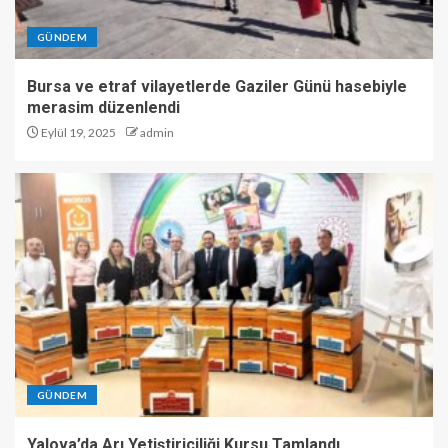
GÜNDEM
Bursa ve etraf vilayetlerde Gaziler Günü hasebiyle
merasim düzenlendi
Eylül 19, 2025
admin
GÜNDEM
Yalova’da Arı Yetiştiriciliği Kursu Tamlandı