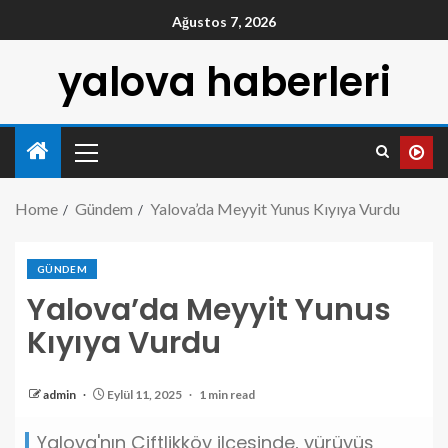
Ağustos 7, 2026
yalova haberleri
Home
Gündem
Yalova’da Meyyit Yunus Kıyıya Vurdu
GÜNDEM
Yalova’da Meyyit Yunus
Kıyıya Vurdu
admin
Eylül 11, 2025
1 min read
Yalova'nın Çiftlikköy ilçesinde, yürüyüş