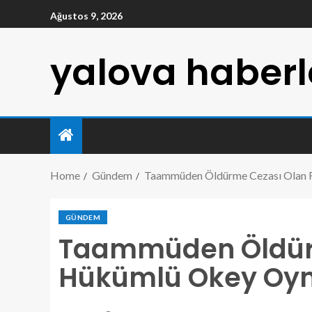
Ağustos 9, 2026
yalova haberl
Home
Gündem
Taammüden Öldürme Cezası Olan F
GÜNDEM
Taammüden Öldürm
Hükümlü Okey Oyn