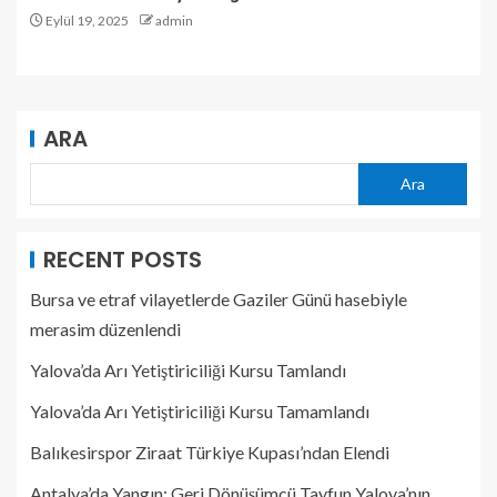
Eylül 19, 2025
admin
ARA
Ara
RECENT POSTS
Bursa ve etraf vilayetlerde Gaziler Günü hasebiyle
merasim düzenlendi
Yalova’da Arı Yetiştiriciliği Kursu Tamlandı
Yalova’da Arı Yetiştiriciliği Kursu Tamamlandı
Balıkesirspor Ziraat Türkiye Kupası’ndan Elendi
Antalya’da Yangın: Geri Dönüşümcü Tayfun Yalova’nın