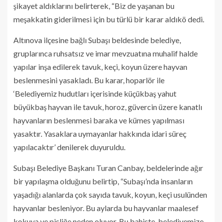
şikayet aldıklarını belirterek, “Biz de yaşanan bu
meşakkatin giderilmesi için bu türlü bir karar aldıkö dedi.
Altınova ilçesine bağlı Subaşı beldesinde belediye,
gruplarınca ruhsatsız ve imar mevzuatına muhalif halde
yapılar inşa edilerek tavuk, keçi, koyun üzere hayvan
beslenmesini yasakladı. Bu karar, hoparlör ile
‘Belediyemiz hudutları içerisinde küçükbaş yahut
büyükbaş hayvan ile tavuk, horoz, güvercin üzere kanatlı
hayvanların beslenmesi baraka ve kümes yapılması
yasaktır. Yasaklara uymayanlar hakkında idari süreç
yapılacaktır’ denilerek duyuruldu.
Subaşı Belediye Başkanı Turan Canbay, beldelerinde ağır
bir yapılaşma olduğunu belirtip, “Subaşı’nda insanların
yaşadığı alanlarda çok sayıda tavuk, koyun, keçi usulünden
hayvanlar besleniyor. Bu aylarda bu hayvanlar maalesef
kokuya ve pisliğe neden oluyor. Bu bahiste, belediyemize