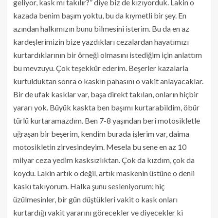
geliyor, kask mı takılır?” diye biz de kızıyorduk. Lakin o
kazada benim başım yoktu, bu da kıymetli bir şey. En
azından halkımızın bunu bilmesini isterim. Bu da en az
kardeşlerimizin bize yazdıkları cezalardan hayatımızı
kurtardıklarının bir örneği olmasını istediğim için anlattım
bu mevzuyu. Çok teşekkür ederim. Beşerler kazalarla
kurtulduktan sonra o kaskın pahasını o vakit anlayacaklar.
Bir de ufak kasklar var, başa direkt takılan, onların hiçbir
yararı yok. Büyük kaskta ben başımı kurtarabildim, öbür
türlü kurtaramazdım. Ben 7-8 yaşından beri motosikletle
uğraşan bir beşerim, kendim burada işlerim var, daima
motosikletin zirvesindeyim. Mesela bu sene en az 10
milyar ceza yedim kasksızlıktan. Çok da kızdım, çok da
koydu. Lakin artık o değil, artık maskenin üstüne o denli
kaskı takıyorum. Halka şunu sesleniyorum; hiç
üzülmesinler, bir gün düştükleri vakit o kask onları
kurtardığı vakit yararını görecekler ve diyecekler ki