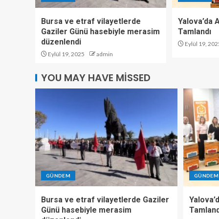
Bursa ve etraf vilayetlerde
Yalova’da Ar
Gaziler Günü hasebiyle merasim
Tamlandı
düzenlendi
Eylül 19, 202
Eylül 19, 2025
admin
YOU MAY HAVE MISSED
GÜNDEM
GÜNDEM
Bursa ve etraf vilayetlerde Gaziler
Yalova’d
Günü hasebiyle merasim
Tamland