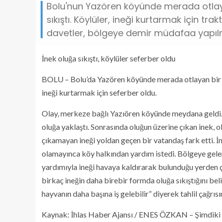
Bolu'nun Yazören köyünde merada otlayan
sıkıştı. Köylüler, ineği kurtarmak için tr
davetler, bölgeye demir müdafaa yapılm
İnek oluğa sıkıştı, köylüler seferber oldu
BOLU – Bolu’da Yazören köyünde merada otlayan bir inek
ineği kurtarmak için seferber oldu.
Olay, merkeze bağlı Yazıören köyünde meydana geldi. E
oluğa yaklaştı. Sonrasında oluğun üzerine çıkan inek, ol
çıkamayan ineği yoldan geçen bir vatandaş fark etti. İ
olamayınca köy halkından yardım istedi. Bölgeye gele
yardımıyla ineği havaya kaldırarak bulunduğu yerden çı
birkaç ineğin daha birebir formda oluğa sıkıştığını bel
hayvanın daha başına iş gelebilir” diyerek tahlil çağrıs
Kaynak: İhlas Haber Ajansı / ENES ÖZKAN – Şimdiki