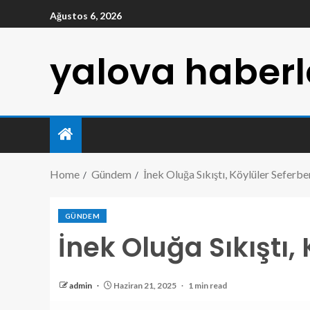
Ağustos 6, 2026
yalova haberl
Home
Gündem
İnek Oluğa Sıkıştı, Köylüler Seferb
GÜNDEM
İnek Oluğa Sıkıştı,
admin
Haziran 21, 2025
1 min read