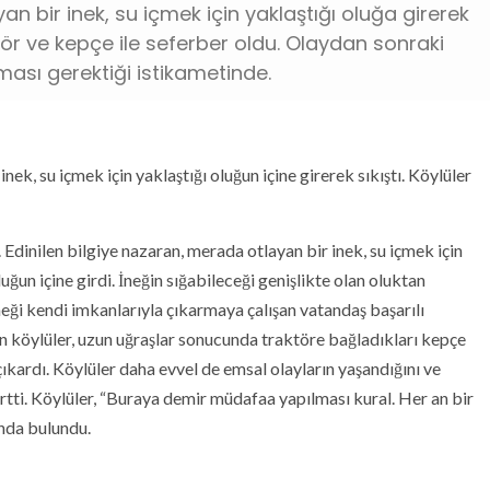
 bir inek, su içmek için yaklaştığı oluğa girerek
aktör ve kepçe ile seferber oldu. Olaydan sonraki
ası gerektiği istikametinde.
, su içmek için yaklaştığı oluğun içine girerek sıkıştı. Köylüler
dinilen bilgiye nazaran, merada otlayan bir inek, su içmek için
uğun içine girdi. İneğin sığabileceği genişlikte olan oluktan
neği kendi imkanlarıyla çıkarmaya çalışan vatandaş başarılı
n köylüler, uzun uğraşlar sonucunda traktöre bağladıkları kepçe
kardı. Köylüler daha evvel de emsal olayların yaşandığını ve
irtti. Köylüler, “Buraya demir müdafaa yapılması kural. Her an bir
ında bulundu.