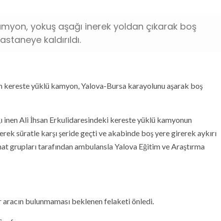
amyon, yokuş aşağı inerek yoldan çıkarak boş
astaneye kaldırıldı.
lan kereste yüklü kamyon, Yalova-Bursa karayolunu aşarak boş
ı inen Ali İhsan Erkulidaresindeki kereste yüklü kamyonun
rek süratle karşı şeride geçti ve akabinde boş yere girerek aykırı
hhat grupları tarafından ambulansla Yalova Eğitim ve Araştırma
 aracın bulunmaması beklenen felaketi önledi.