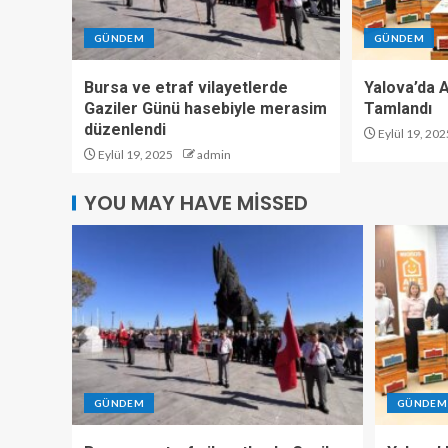
GÜNDEM
GÜNDEM
Bursa ve etraf vilayetlerde
Yalova’da Ar
Gaziler Günü hasebiyle merasim
Tamlandı
düzenlendi
Eylül 19, 202
Eylül 19, 2025
admin
YOU MAY HAVE MISSED
GÜNDEM
GÜNDEM