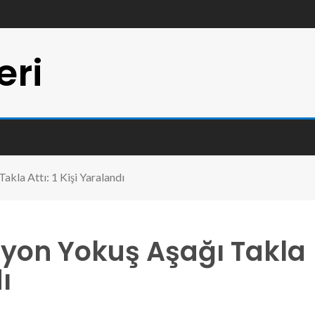
eri
kla Attı: 1 Kişi Yaralandı
yon Yokuş Aşağı Takla
ı