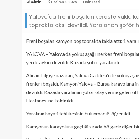
admin
Haziran 4, 2025
1 min read
Yalova'da freni boşalan kereste yüklü k
toprakta aksi devrildi. Yaralanan şoför h
Freni boşalan kamyon boş toprakta takla attı: 1 yaralı
YALOVA –
Yalova
‘da yokuş aşağı inerken freni boşa
yerde aykırı devrildi. Kazada şoför yaralandı.
Alınan bilgiye nazaran, Yalova Caddesi’nde yokuş aşağ
frenleri boşaldı. Kamyon Yalova – Bursa karayoluna ine
devrildi. Kazada yaralanan şoför, olay yerine gelen sı
Hastanesi’ne kaldırıldı.
Yaralının hayati tehlikesinin bulunmadığı öğrenildi.
Kamyonun karayolunu geçtiği sırada bölgede diğer bir