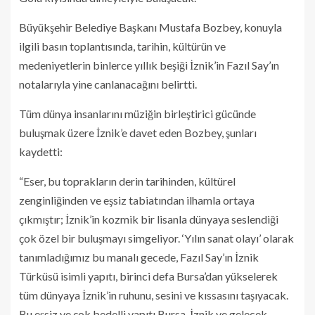
Büyükşehir Belediye Başkanı Mustafa Bozbey, konuyla
ilgili basın toplantısında, tarihin, kültürün ve
medeniyetlerin binlerce yıllık beşiği İznik’in Fazıl Say’ın
notalarıyla yine canlanacağını belirtti.
Tüm dünya insanlarını müziğin birleştirici gücünde
buluşmak üzere İznik’e davet eden Bozbey, şunları
kaydetti:
“Eser, bu toprakların derin tarihinden, kültürel
zenginliğinden ve eşsiz tabiatından ilhamla ortaya
çıkmıştır; İznik’in kozmik bir lisanla dünyaya seslendiği
çok özel bir buluşmayı simgeliyor. ‘Yılın sanat olayı’ olarak
tanımladığımız bu manalı gecede, Fazıl Say’ın İznik
Türküsü isimli yapıtı, birinci defa Bursa’dan yükselerek
tüm dünyaya İznik’in ruhunu, sesini ve kıssasını taşıyacak.
Bu eşsiz ve çok bedelli yapıtı Bursa, İznik ve gelecek