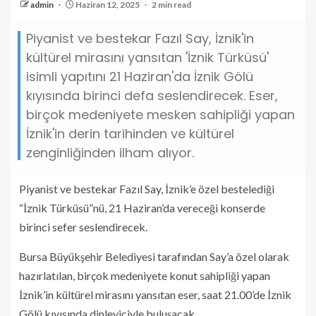
admin
Haziran 12, 2025
2 min read
Piyanist ve bestekar Fazıl Say, İznik'in
kültürel mirasını yansıtan 'İznik Türküsü'
isimli yapıtını 21 Haziran'da İznik Gölü
kıyısında birinci defa seslendirecek. Eser,
birçok medeniyete mesken sahipliği yapan
İznik'in derin tarihinden ve kültürel
zenginliğinden ilham alıyor.
Piyanist ve bestekar Fazıl Say, İznik’e özel bestelediği
“İznik Türküsü”nü, 21 Haziran’da vereceği konserde
birinci sefer seslendirecek.
Bursa Büyükşehir Belediyesi tarafından Say’a özel olarak
hazırlatılan, birçok medeniyete konut sahipliği yapan
İznik’in kültürel mirasını yansıtan eser, saat 21.00’de İznik
Gölü kıyısında dinleyiciyle buluşacak.