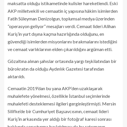
maksatta olduğu istikametinde kulisler hareketlendi. Eski
AKP milletvekili ve cemaatin iç yapısına hâkim isimlerden
Fatih Süleyman Denizolgun, toplumsal medya üzerinden
“operasyon geliyor” mesajları verdi. Cemaat lideri Alihan
Kuriş’in yurt dışına kaçma hazırlığında olduğunu, en
güvendiği isimlerden misyonlarını bırakmalarını istediğini
ve cemaat varlıklarının elden çıkarıldığını argüman etti.
Gözaltına alınan şahıslar ortasında yargı teşkilatından bir
bürokratın da olduğu Aydınlık Gazetesi tarafından
aktarıldı.
Cemaatin 2019’dan bu yana AKP’den uzaklaşarak
muhalefete yönelmesi, özellikle İstanbul seçimlerinde
muhalefeti desteklemesi ilgileri gerginleştirmişti. Mersin
Silifke’de bir Cumhuriyet Başsavcısının, cemaat lideri
Kuriş’in arkasında yer aldığı bir fotoğraf karesi sonrası
hakkında soruşturma başlatılması da bu çatışmanın