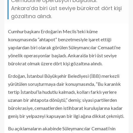
Cemaatine operasyon başlatıldı.
Ankara’da biri üst seviye bürokrat dört kişi
gözaltına alındı.
Cumhurbaşkanı Erdoğan’ın Meclis’teki küme
konuşmasında “ahtapot” benzetmesiyle işaret ettiği
yapılardan biri olarak görülen Süleymancılar Cemaati’ne
yönelik operasyonlar başladı. Ankara’da biri üst seviye
bürokrat olmak üzere dört kişi gözaltına alındı.
Erdoğan, İstanbul Büyükşehir Belediyesi (İBB) merkezli
yürütülen soruşturmaya dair konuşmasında, “Bu karanlık
tertip İstanbul’la hudutlu kalmadı, kolları farklı yerlere
uzanan bir ahtapota dönüştü,” demiş; siyasi partilerden
bürokrasiye, cemaatlerden istihbarat kuruluşlarına kadar
geniş bir yelpazeyi kapsayan bir ilgi ağına dikkat çekmişti.
Bu açıklamaların akabinde Süleymancılar Cemaati’nin