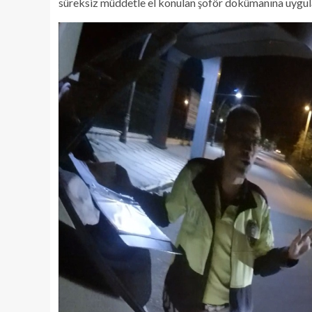
süreksiz müddetle el konulan şoför dokümanına uygula