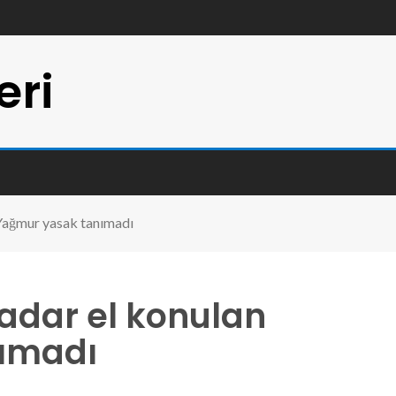
eri
 Yağmur yasak tanımadı
kadar el konulan
ımadı