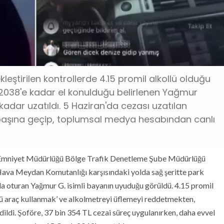
ştirilen kontrollerde 4.15 promil alkollü olduğu
 2038'e kadar el konulduğu belirlenen Yağmur
kadar uzatıldı. 5 Haziran'da cezası uzatılan
n başına geçip, toplumsal medya hesabından canlı
va Emniyet Müdürlüğü Bölge Trafik Denetleme Şube Müdürlüğü
u Hava Meydan Komutanlığı karşısındaki yolda sağ şeritte park
a oturan Yağmur G. isimli bayanın uyuduğu görüldü. 4.15 promil
llü araç kullanmak’ ve alkolmetreyi üflemeyi reddetmekten,
ildi. Şoföre, 37 bin 354 TL cezai süreç uygulanırken, daha evvel