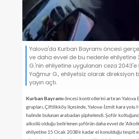
Yalova'da Kurban Bayramı öncesi gerçekle
ve daha evvel de bu nedenle ehliyetine
G.'nin ehliyetine uygulanan ceza 2043'e 
Yağmur G., ehliyetsiz olarak direksiyo
yayın açtı.
Kurban Bayramı
öncesi kontrollerini artıran Yalo
grupları, Çiftlikköy ilçesinde, Yalova-İzmit kara yol
halinde bulunan arabadan şüphelendi. Şoför koltuğund
alkollü olduğu belirlenen şoförün daha evvel de ‘Alko
ehliyetine 15 Ocak 2038’e kadar el konulduğu tespit ed