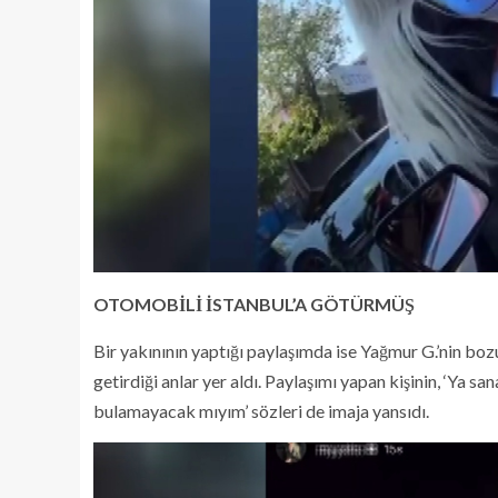
OTOMOBİLİ İSTANBUL’A GÖTÜRMÜŞ
Bir yakınının yaptığı paylaşımda ise Yağmur G.’nin boz
getirdiği anlar yer aldı. Paylaşımı yapan kişinin, ‘Ya sa
bulamayacak mıyım’ sözleri de imaja yansıdı.