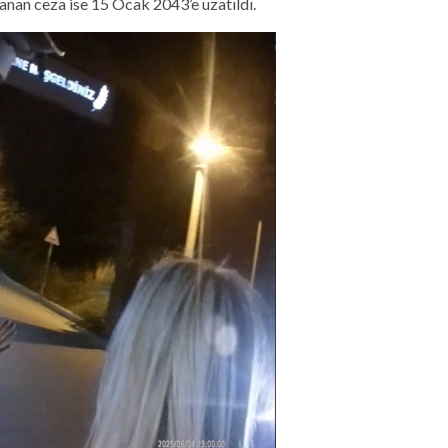
nan ceza ise 15 Ocak 2043’e uzatıldı.