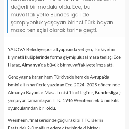
değerli bir modülü oldu. Ece, bu
muvaffakiyetle Bundesliga 1'de
şampiyonluk yaşayan birinci Türk bayan
masa tenisçisi olarak tarihe geçti.
YALOVA Belediyespor altyapısında yetişen, Türkiye’nin
kıymetli kulüplerinde forma giymiş ulusal masa tenisçi Ece
Haraç,
Almanya
‘da büyük bir muvaffakiyete imza attı.
Genç yaşına karşın hem Türkiye’de hem de Avrupa’da
ismini altın harflerle yazdıran Ece, 2024–2025 döneminde
Almanya Bayanlar Masa Tenisi 1’inci Ligi’ni (
Bundesliga
)
şampiyon tamamlayan TTC 1946 Weinheim ekibinin kilit
oyuncularından biri oldu.
Weinheim, final serisinde güçlü rakibi TTC Berlin
Eastside’ı 2-0 mağlup ederek tarihindeki birinci