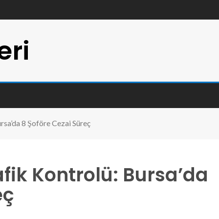
eri
rsa’da 8 Şoföre Cezai Süreç
fik Kontrolü: Bursa’da
eç