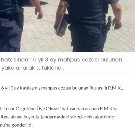
 hatasından 6 yıl 3 ay mahpus cezası bulunan
a yakalanarak tutuklandı.
yıl 3 ay katılaşmış mahpus cezası bulunan Rus asıllı R.M.K.,
hlı Terör Örgütüne Üye Olmak’ hatasından aranan R.M.K.’yı
tına alınan kuşkulu, jandarmadaki süreçlerinin akabinde
u’na gönderildi.