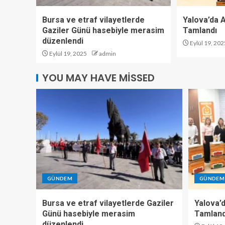
Bursa ve etraf vilayetlerde
Yalova’da Ar
Gaziler Günü hasebiyle merasim
Tamlandı
düzenlendi
Eylül 19, 202
Eylül 19, 2025
admin
YOU MAY HAVE MISSED
GÜNDEM
GÜNDEM
Bursa ve etraf vilayetlerde Gaziler
Yalova’d
Günü hasebiyle merasim
Tamland
düzenlendi