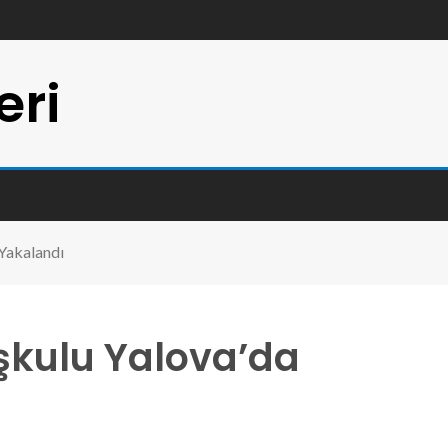
eri
Yakalandı
şkulu Yalova’da