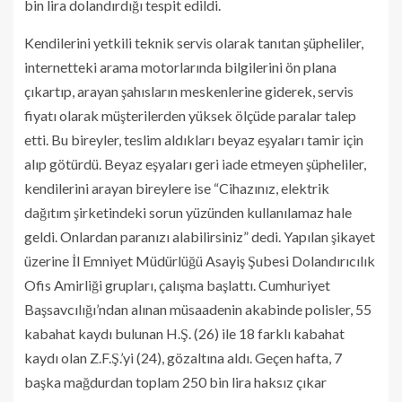
bin lira dolandırdığı tespit edildi.
Kendilerini yetkili teknik servis olarak tanıtan şüpheliler,
internetteki arama motorlarında bilgilerini ön plana
çıkartıp, arayan şahısların meskenlerine giderek, servis
fiyatı olarak müşterilerden yüksek ölçüde paralar talep
etti. Bu bireyler, teslim aldıkları beyaz eşyaları tamir için
alıp götürdü. Beyaz eşyaları geri iade etmeyen şüpheliler,
kendilerini arayan bireylere ise “Cihazınız, elektrik
dağıtım şirketindeki sorun yüzünden kullanılamaz hale
geldi. Onlardan paranızı alabilirsiniz” dedi. Yapılan şikayet
üzerine İl Emniyet Müdürlüğü Asayiş Şubesi Dolandırıcılık
Ofis Amirliği grupları, çalışma başlattı. Cumhuriyet
Başsavcılığı’ndan alınan müsaadenin akabinde polisler, 55
kabahat kaydı bulunan H.Ş. (26) ile 18 farklı kabahat
kaydı olan Z.F.Ş.’yi (24), gözaltına aldı. Geçen hafta, 7
başka mağdurdan toplam 250 bin lira haksız çıkar