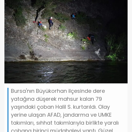
Bursa'nın Büyükorhan ilçesinde dere
yatağına düşerek mahsur kalan 79
yaşındaki çoban Halil S. kurtarıldı. Olay
yerine ulaşan AFAD, jandarma ve UMKE
takımları, sıhhat takımlarıyla birlikte yaralı
çobana birinci müdahaleyi yaptı. Güzel