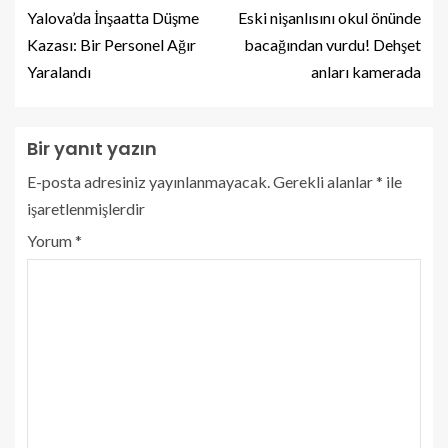
Yalova’da İnşaatta Düşme
Eski nişanlısını okul önünde
Kazası: Bir Personel Ağır
bacağından vurdu! Dehşet
Yaralandı
anları kamerada
Bir yanıt yazın
E-posta adresiniz yayınlanmayacak.
Gerekli alanlar
*
ile
işaretlenmişlerdir
Yorum
*