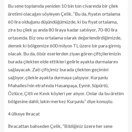
Bu sene toplamda yeniden 10 bin ton civarında bir çilek
üretimi olacağını söyleyen Çelik, “Bu da, fiyatın ortalama
60 lira olduğunu düşündüğümüzde, ki bu fiyat ortalama,
zira bu çilek şu anda 80 liraya kadar satılıyor, 70-80 lira
ortasında. Biz onu ortalama olarak değerlendirdiğimizde,
demek ki bölgemize 600 milyon TL üzere bir para girmiş
olacak. Bu da, öbür eserlerden ziyan gören çiftçilerimizin
burada çilekten elde ettikleri gelirle ayakta durmalarını
sağlayacak. Zati çiftçimiz burada çilekten geçimini
sağlıyor, çilekle ayakta durmaya çalışıyor. Kurşunlu
Mahallesi’nin etrafında Hasanpaşa, Eymir, Süpürtü,
Özlüce, Çitli ve Kınık köyleri yer alıyor. Onlar da bu üretim
bölgesine dahil, lakin merkez Kurşunlu” diye konuştu.
4 ülkeye ihracat
İhracattan bahseden Çelik, “Bildiğiniz üzere her sene