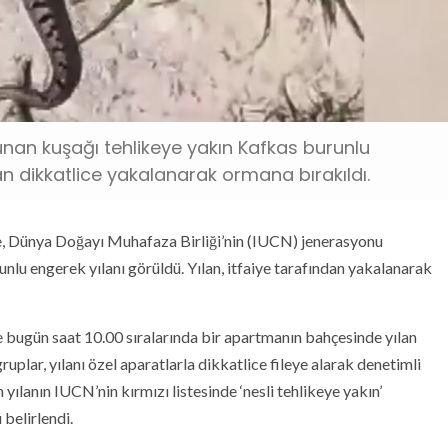
nan kuşağı tehlikeye yakın Kafkas burunlu
dan dikkatlice yakalanarak ormana bırakıldı.
e, Dünya Doğayı Muhafaza Birliği’nin (IUCN) jenerasyonu
unlu engerek yılanı görüldü. Yılan, itfaiye tarafından yakalanarak
e bugün saat 10.00 sıralarında bir apartmanın bahçesinde yılan
ruplar, yılanı özel aparatlarla dikkatlice fileye alarak denetimli
ılanın IUCN’nin kırmızı listesinde ‘nesli tehlikeye yakın’
belirlendi.