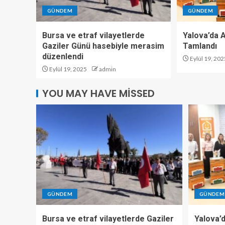
GÜNDEM
GÜNDEM
Bursa ve etraf vilayetlerde
Yalova’da Ar
Gaziler Günü hasebiyle merasim
Tamlandı
düzenlendi
Eylül 19, 202
Eylül 19, 2025
admin
YOU MAY HAVE MISSED
GÜNDEM
GÜNDEM
Bursa ve etraf vilayetlerde Gaziler
Yalova’d