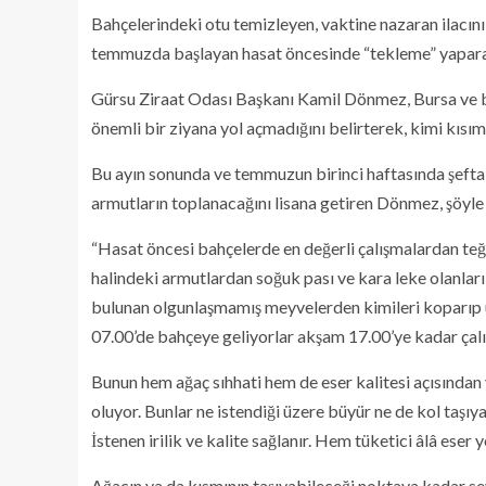
Bahçelerindeki otu temizleyen, vaktine nazaran ilacını v
temmuzda başlayan hasat öncesinde “tekleme” yaparak
Gürsu Ziraat Odası Başkanı Kamil Dönmez, Bursa ve bir
önemli bir ziyana yol açmadığını belirterek, kimi kısı
Bu ayın sonunda ve temmuzun birinci haftasında şefta
armutların toplanacağını lisana getiren Dönmez, şöyle
“Hasat öncesi bahçelerde en değerli çalışmalardan te
halindeki armutlardan soğuk pası ve kara leke olanları,
bulunan olgunlaşmamış meyvelerden kimileri koparıp uz
07.00’de bahçeye geliyorlar akşam 17.00’ye kadar çalış
Bunun hem ağaç sıhhati hem de eser kalitesi açısından y
oluyor. Bunlar ne istendiği üzere büyür ne de kol taşıya
İstenen irilik ve kalite sağlanır. Hem tüketici âlâ eser 
Ağacın ya da kısmının taşıyabileceği noktaya kadar se