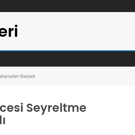
eri
lışmaları Başladı
cesi Seyreltme
ı