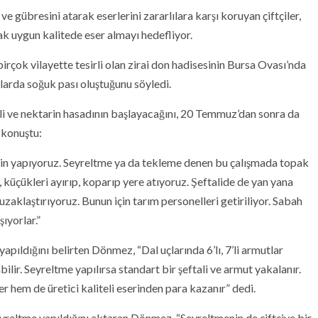
e gübresini atarak eserlerini zararlılara karşı koruyan çiftçiler,
 uygun kalitede eser almayı hedefliyor.
çok vilayette tesirli olan zirai don hadisesinin Bursa Ovası’nda
mlarda soğuk pası oluştuğunu söyledi.
li ve nektarin hasadının başlayacağını, 20 Temmuz’dan sonra da
 konuştu:
ğin yapıyoruz. Seyreltme ya da tekleme denen bu çalışmada topak
 küçükleri ayırıp, koparıp yere atıyoruz. Şeftalide de yan yana
aklaştırıyoruz. Bunun için tarım personelleri getiriliyor. Sabah
ıyorlar.”
apıldığını belirten Dönmez, “Dal uçlarında 6’lı, 7’li armutlar
bilir. Seyreltme yapılırsa standart bir şeftali ve armut yakalanır.
yer hem de üretici kaliteli eserinden para kazanır” dedi.
yreltme yapıldığını aktaran Dönmez, “Seyreltmenin de çiftçiye bir