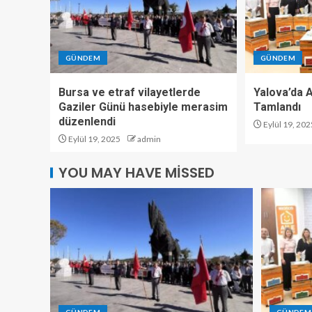
GÜNDEM
GÜNDEM
Bursa ve etraf vilayetlerde
Yalova’da Ar
Gaziler Günü hasebiyle merasim
Tamlandı
düzenlendi
Eylül 19, 202
Eylül 19, 2025
admin
YOU MAY HAVE MISSED
GÜNDEM
GÜNDEM