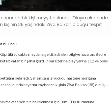
 kenarında bir kişi meyyit bulundu. Olayın akabinde
 kişinin 38 yaşındaki Ziya Balkan olduğu tespit
it bulundu.
 Köprülü sokakta meydana geldi. Edinilen bilgiye nazaran, Bedre
etsiz yatan bir şahsı görd. İhbar üzerine olay yerine 112 ve polis
ybettiğini belirledi. Şahsın cansız vücudu, hastane morguna
kikat sonucunda hayatını kaybeden kişinin Ziya Balkan (38) olduğu
esin mevt sebebinin belirlenmesi için İsimli Tıp Kurumuna