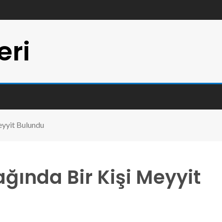
eri
eyyit Bulundu
ğında Bir Kişi Meyyit