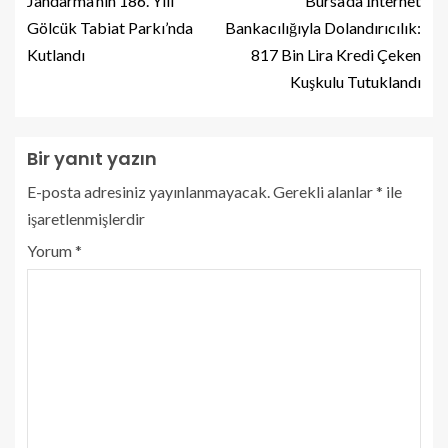
Jandarma’nın 186. Yılı
Bursa’da İnternet
Gölcük Tabiat Parkı’nda
Bankacılığıyla Dolandırıcılık:
Kutlandı
817 Bin Lira Kredi Çeken
Kuşkulu Tutuklandı
Bir yanıt yazın
E-posta adresiniz yayınlanmayacak.
Gerekli alanlar
*
ile
işaretlenmişlerdir
Yorum
*