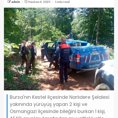
admin
Haziran 4, 2025
1 min read
Bursa'nın Kestel ilçesinde Narlıdere Şelalesi
yakınında yürüyüş yapan 2 kişi ve
Osmangazi ilçesinde bileğini burkan 1 kişi,