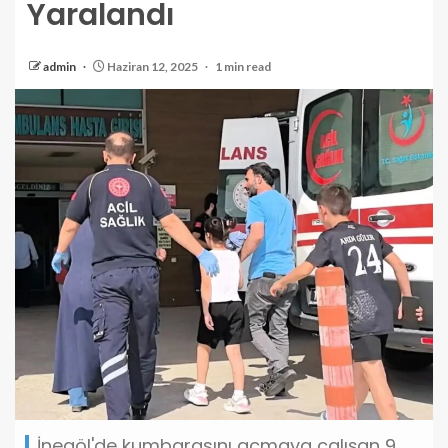
Yaralandı
admin
Haziran 12, 2025
1 min read
İnegöl'de kumbarasını açmaya çalışan 9