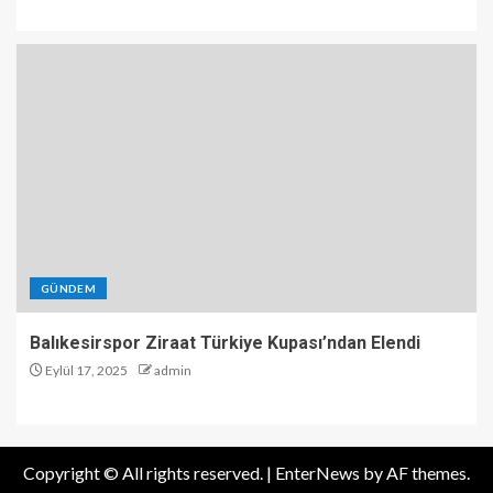
GÜNDEM
Balıkesirspor Ziraat Türkiye Kupası’ndan Elendi
Eylül 17, 2025
admin
Copyright © All rights reserved.
|
EnterNews
by AF themes.