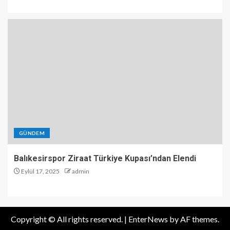
GÜNDEM
Balıkesirspor Ziraat Türkiye Kupası’ndan Elendi
Eylül 17, 2025
admin
Copyright © All rights reserved.
|
EnterNews
by AF themes.