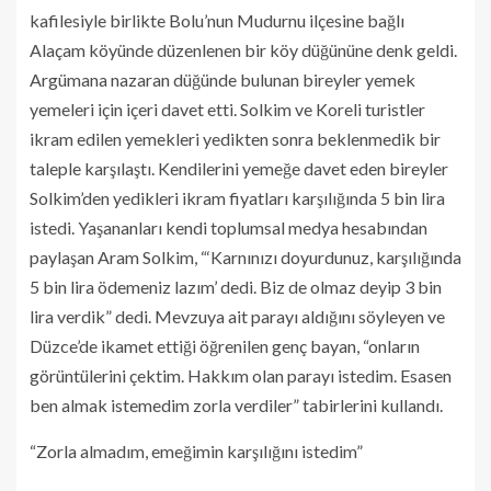
kafilesiyle birlikte Bolu’nun Mudurnu ilçesine bağlı
Alaçam köyünde düzenlenen bir köy düğününe denk geldi.
Argümana nazaran düğünde bulunan bireyler yemek
yemeleri için içeri davet etti. Solkim ve Koreli turistler
ikram edilen yemekleri yedikten sonra beklenmedik bir
taleple karşılaştı. Kendilerini yemeğe davet eden bireyler
Solkim’den yedikleri ikram fiyatları karşılığında 5 bin lira
istedi. Yaşananları kendi toplumsal medya hesabından
paylaşan Aram Solkim, “‘Karnınızı doyurdunuz, karşılığında
5 bin lira ödemeniz lazım’ dedi. Biz de olmaz deyip 3 bin
lira verdik” dedi. Mevzuya ait parayı aldığını söyleyen ve
Düzce’de ikamet ettiği öğrenilen genç bayan, “onların
görüntülerini çektim. Hakkım olan parayı istedim. Esasen
ben almak istemedim zorla verdiler” tabirlerini kullandı.
“Zorla almadım, emeğimin karşılığını istedim”