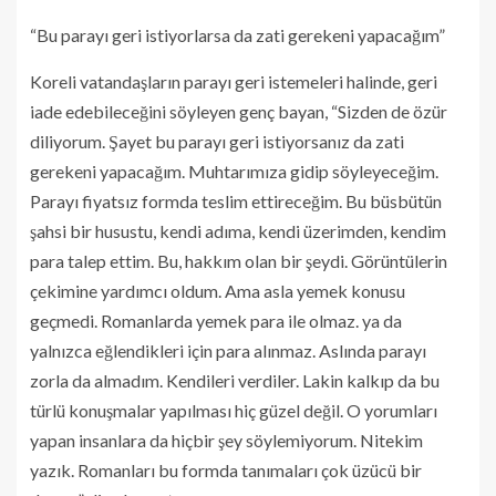
“Bu parayı geri istiyorlarsa da zati gerekeni yapacağım”
Koreli vatandaşların parayı geri istemeleri halinde, geri
iade edebileceğini söyleyen genç bayan, “Sizden de özür
diliyorum. Şayet bu parayı geri istiyorsanız da zati
gerekeni yapacağım. Muhtarımıza gidip söyleyeceğim.
Parayı fiyatsız formda teslim ettireceğim. Bu büsbütün
şahsi bir husustu, kendi adıma, kendi üzerimden, kendim
para talep ettim. Bu, hakkım olan bir şeydi. Görüntülerin
çekimine yardımcı oldum. Ama asla yemek konusu
geçmedi. Romanlarda yemek para ile olmaz. ya da
yalnızca eğlendikleri için para alınmaz. Aslında parayı
zorla da almadım. Kendileri verdiler. Lakin kalkıp da bu
türlü konuşmalar yapılması hiç güzel değil. O yorumları
yapan insanlara da hiçbir şey söylemiyorum. Nitekim
yazık. Romanları bu formda tanımaları çok üzücü bir