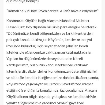
durum” diye konuştu.
“Roman halkını kötüleyen herkesi Allah’a havale ediyorum”
Karamurat Köyü’ne bağlı Alaçam Mahallesi Muhtarı
Hasan Kurt, köy dışından birisinin para aldığını belirterek,
“Düğünümüze, kendi bölgemizden ve farklı kentlerden
pek çok konuk katılmıştır. Köyümüz, kentler ortası yol
üzerinde bulunduğu için seyahat eden şahıslar, kendi
istekleriyle eğlencemize vakit zaman katılmaktadırlar.
Yapılan bu düğünümüzde de seyahat eden Koreli
kardeşlerimiz, büsbütün kendi istekleriyle katılmak
istemişlerdir. Bizler de her konuğumuza gösterdiğimiz ilgi
ve alaka ile kendilerini eğlencemize dahil ettik. Sonrasında,
köyümüzde yaşamayan ve Düzce vilayetimizde ikamet
ettiğini öğrendiğimiz konuğumuz, kız çocuğumuz, Alaçam
Köyü halkının bilgisi dışında, yakışıksız ve kendi tabiriyle
yalnızca “eğlenmek ve yardımcı olmak” gayesiyle