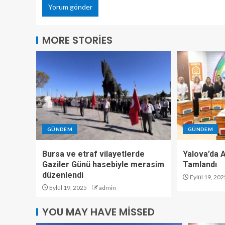
MORE STORIES
GÜNDEM
GÜNDEM
Bursa ve etraf vilayetlerde
Yalova’da Ar
Gaziler Günü hasebiyle merasim
Tamlandı
düzenlendi
Eylül 19, 202
Eylül 19, 2025
admin
YOU MAY HAVE MISSED