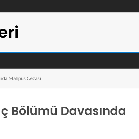
eri
ında Mahpus Cezası
aç Bölümü Davasında