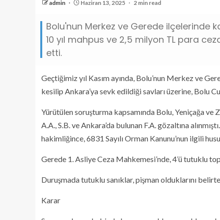
admin
Haziran 13, 2025
2 min read
Bolu'nun Merkez ve Gerede ilçelerinde 
10 yıl mahpus ve 2,5 milyon TL para cezas
etti.
Geçtiğimiz yıl Kasım ayında, Bolu’nun Merkez ve Gere
kesilip Ankara’ya sevk edildiği savları üzerine, Bolu 
Yürütülen soruşturma kapsamında Bolu, Yeniçağa ve Zo
A.A., S.B. ve Ankara’da bulunan F.A. gözaltına alınmıştı
hakimliğince, 6831 Sayılı Orman Kanunu’nun ilgili husu
Gerede 1. Asliye Ceza Mahkemesi’nde, 4’ü tutuklu top
Duruşmada tutuklu sanıklar, pişman olduklarını belirt
Karar