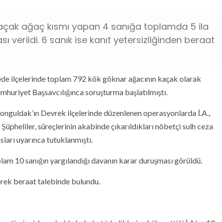
kaçak ağaç kısmı yapan 4 sanığa toplamda 5 ila
ı verildi. 6 sanık ise kanıt yetersizliğinden beraat
de ilçelerinde toplam 792 kök göknar ağacının kaçak olarak
Cumhuriyet Başsavcılığınca soruşturma başlatılmıştı.
nguldak’ın Devrek ilçelerinde düzenlenen operasyonlarda İ.A.,
. Şüpheliler, süreçlerinin akabinde çıkarıldıkları nöbetçi sulh ceza
sları uyarınca tutuklanmıştı.
lam 10 sanığın yargılandığı davanın karar duruşması görüldü.
erek beraat talebinde bulundu.