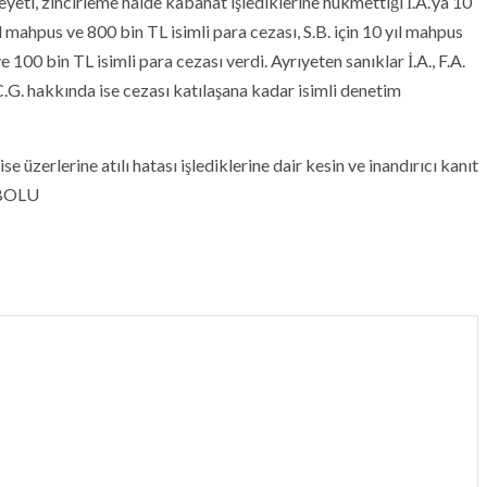
ti, zincirleme halde kabahat işlediklerine hükmettiği İ.A.’ya 10
ıl mahpus ve 800 bin TL isimli para cezası, S.B. için 10 yıl mahpus
ve 100 bin TL isimli para cezası verdi. Ayrıyeten sanıklar İ.A., F.A.
C.G. hakkında ise cezası katılaşana kadar isimli denetim
 ise üzerlerine atılı hatası işlediklerine dair kesin ve inandırıcı kanıt
– BOLU