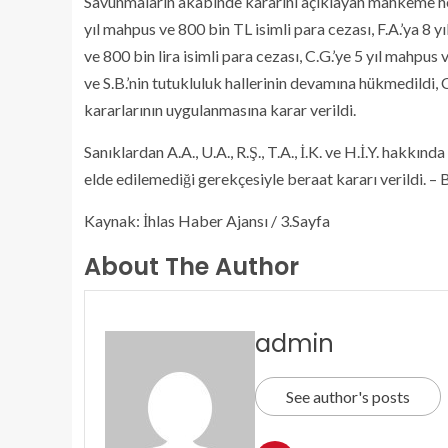
Savunmaların akabinde kararını açıklayan mahkeme heye
yıl mahpus ve 800 bin TL isimli para cezası, F.A.’ya 8 y
ve 800 bin lira isimli para cezası, C.G.’ye 5 yıl mahpus 
ve S.B.’nin tutukluluk hallerinin devamına hükmedildi, 
kararlarının uygulanmasına karar verildi.
Sanıklardan A.A., U.A., R.Ş., T.A., İ.K. ve H.İ.Y. hakkında
elde edilemediği gerekçesiyle beraat kararı verildi. 
Kaynak: İhlas Haber Ajansı / 3.Sayfa
About The Author
admin
See author's posts