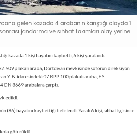
ana gelen kazada 4 arabanın karıştığı olayda 1
aza sonrası jandarma ve sıhhat takımları olay yerine
ığı kazada 1 kişi hayatını kaybetti, 6 kişi yaralandı.
RZ 909 plakalı araba, Dörtdivan mevkisinde şoförün direksiyon
n Y. B. idaresindeki 07 BPP 100 plakalı araba, E.S.
34 DN 8669 arabalara çarptı.
k edildi.
86) hayatını kaybettiği belirlendi. Yaralı 6 kişi, sıhhat işçisince
akola götürüldü.