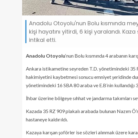
Anadolu Otoyolu'nun Bolu kısmında meyd
kişi hayatını yitirdi, 6 kişi yaralandı. K
intikal etti.
Anadolu Otoyolu
‘nun Bolu kısmında 4 arabanın karışt
Ankara istikametine seyreden T.D. yönetimindeki 35 
hakimiyetini kaybetmesi sonucu emniyet şeridinde dura
yönetimindeki 16 SBA 80 araba ve E.B’nin kullandığı 
İhbar üzerine bölgeye sıhhat ve jandarma takımları sev
Kazada 35 RZ 909 plakalı arabada bulunan Nazım Ö’nün (
hastaneye kaldırıldı.
Kazaya karışan şoförler ise sözleri alınmak üzere kar