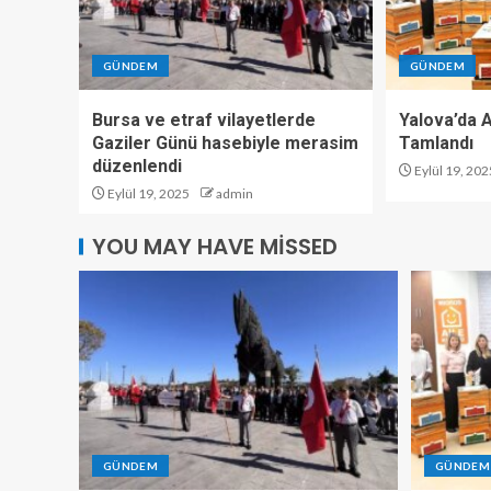
GÜNDEM
GÜNDEM
Bursa ve etraf vilayetlerde
Yalova’da Ar
Gaziler Günü hasebiyle merasim
Tamlandı
düzenlendi
Eylül 19, 202
Eylül 19, 2025
admin
YOU MAY HAVE MISSED
GÜNDEM
GÜNDEM