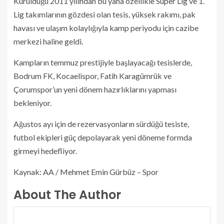
Kurulduğu 2011 yılından bu yana özellikle Süper Lig ve 1.
Lig takımlarının gözdesi olan tesis, yüksek rakımı, pak
havası ve ulaşım kolaylığıyla kamp periyodu için cazibe
merkezi haline geldi.
Kampların temmuz prestijiyle başlayacağı tesislerde,
Bodrum FK, Kocaelispor, Fatih Karagümrük ve
Çorumspor’un yeni dönem hazırlıklarını yapması
bekleniyor.
Ağustos ayı için de rezervasyonların sürdüğü tesiste,
futbol ekipleri güç depolayarak yeni döneme formda
girmeyi hedefliyor.
Kaynak: AA / Mehmet Emin Gürbüz – Spor
About The Author