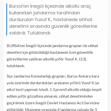
Bursa'nın İnegöl ilçesinde alkollü araç
kullanırken jandarma tarafından
durdurulan Yusuf K., hastanede sıhhat
denetimi sırasında güvenlik görevlilerine
saldırdı. Tutuklandı.
BURSA’nın İnegöl ilçesinde jandarma grupları ile sıhhat
denetimi için götürüldüğü hastanenin özel güvenlilik
görevlilerine saldıran alkollü şoför Yusuf K. (23),
tutuklandı.
İlçe Jandarma Komutanlığı grupları, Bursa-Ankara kara
yolu üzerinde durdurdukları arabanın şoförü Yusuf K.’ye
alkol testi yapmak istedi. 1.3 promil alkollü olduğu tespit
edilen şoför gözaltına alınarak, sıhhat denetiminden
geçirilmek üzere İnegöl Devlet Hastanesi Acil Servisine
götürüldü. Muayene sırasında 4 jandarma çalışanı ile 3