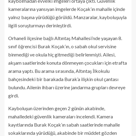
kaybolmadan evvelki imgeleri ortaya çıktı. Güvenlik
kameralarına yansıyan imgelerde Koçak’ın mahalle içinde
yalnız başına yürüdüğü görüldü. Manzaralar, kayboluşuyla
ilgili soruşturmayı derinleştirdi.
Orhaneli ilçesine bağlı Altıntaş Mahallesi’nde yaşayan 8.
sınıf öğrencisi Burak Koçak’ın, o sabah okul servisine
binmediği ve okula hiç gitmediği belirlenmişti. Ailesi,
akşam saatlerinde konuta dönmeyen çocukları için etrafta
arama yaptı. Bu arama sırasında, Altıntaş İlkokulu
bahçesindeki bir barakada Burak’a ilişkin okul çantası
bulundu. Ailenin ihbarı üzerine jandarma grupları devreye
girdi.
Kayboluşun üzerinden geçen 2 günün akabinde,
mahalledeki güvenlik kameraları incelendi. Kamera
kayıtlarında Burak Koçak’ın sabah saatlerinde mahalle
sokaklarında yürüdüğü, akabinde bir müddet gözden