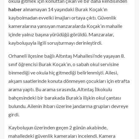
okula gitmek için konuttan çıkan ve bir daha kendisinden
haber
alınamayan 14 yaşındaki Burak Koçak’ın
kaybolmadan evvelki imajları ortaya çıktı. Güvenlik
kameralarına yansıyan manzaralarda Koçak’ın mahalle
içinde yalnız başına yürüdüğü görüldü. Manzaralar,
kayboluşuyla ilgili soruşturmayı derinleştirdi.
Orhaneli ilçesine bağlı Altıntaş Mahallesi’nde yaşayan 8.
sınıf öğrencisi Burak Koçak’ın, o sabah okul servisine
binmediği ve okula hiç gitmediği belirlenmişti. Ailesi,
akşam saatlerinde konuta dönmeyen çocukları için etrafta
arama yaptı. Bu arama sırasında, Altıntaş İlkokulu
bahçesindeki bir barakada Burak’a ilişkin okul çantası
bulundu. Ailenin ihbarı üzerine jandarma grupları devreye
girdi.
Kayboluşun üzerinden geçen 2 günün akabinde,
mahalledeki güvenlik kameraları incelendi. Kamera