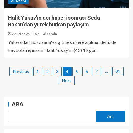
GÜNDEM
Halit Yukay’ın acı haberi sonrası Seda
Bakan’dan yürek burkan paylaşım
Ağustos 25, 2025
admin
Yalova'dan Bozcaada'ya gitmek üzere açıldığı denizde
kaybolan iş insanı Halit Yukay'ın (43) 19 gün...
Previous
1
2
3
4
5
6
7
…
91
Next
ARA
Ara