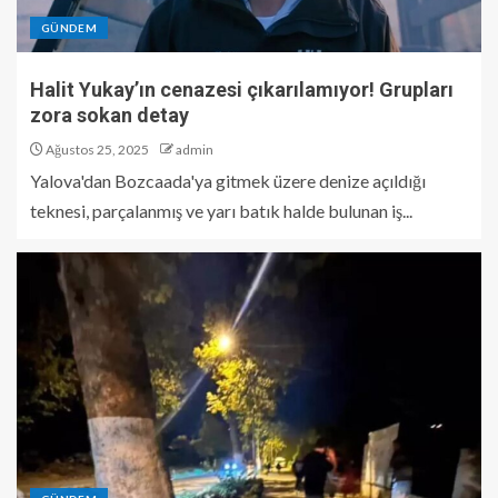
GÜNDEM
Halit Yukay’ın cenazesi çıkarılamıyor! Grupları
zora sokan detay
Ağustos 25, 2025
admin
Yalova'dan Bozcaada'ya gitmek üzere denize açıldığı
teknesi, parçalanmış ve yarı batık halde bulunan iş...